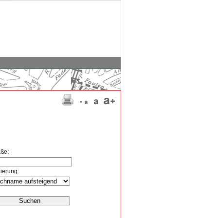
aße:
tierung: