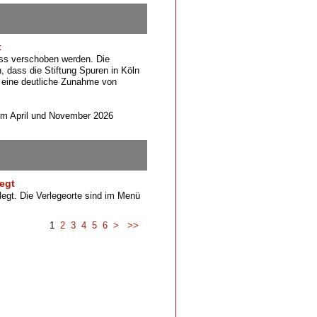
t
uss verschoben werden. Die
n, dass die Stiftung Spuren in Köln
 eine deutliche Zunahme von
n im April und November 2026
egt
legt. Die Verlegeorte sind im Menü
1
2
3
4
5
6
>
>>