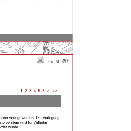
1
2
3
4
5
6
>
>>
stein verlegt werden. Die Verlegung
tolperstein wird für Wilhelm
ordet wurde.