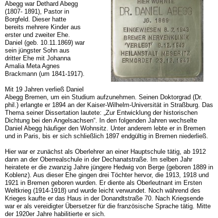
Abegg war Dethard Abegg
(1807- 1891), Pastor in
Borgfeld. Dieser hatte
bereits mehrere Kinder aus
erster und zweiter Ehe.
Daniel (geb. 10.11.1869) war
sein jüngster Sohn aus
dritter Ehe mit Johanna
Amalia Meta Agnes
Brackmann (um 1841-1917).
Mit 19 Jahren verließ Daniel
Abegg Bremen, um ein Studium aufzunehmen. Seinen Doktorgrad (Dr.
phil.) erlangte er 1894 an der Kaiser-Wilhelm-Universität in Straßburg. Das
Thema seiner Dissertation lautete: „Zur Entwicklung der historischen
Dichtung bei den Angelsachsen“. In den folgenden Jahren wechselte
Daniel Abegg häufiger den Wohnsitz. Unter anderem lebte er in Bremen
und in Paris, bis er sich schließlich 1897 endgültig in Bremen niederließ.
Hier war er zunächst als Oberlehrer an einer Hauptschule tätig, ab 1912
dann an der Oberrealschule in der Dechanatstraße. Im selben Jahr
heiratete er die zwanzig Jahre jüngere Hedwig von Berge (geboren 1889 in
Koblenz). Aus dieser Ehe gingen drei Töchter hervor, die 1913, 1918 und
1921 in Bremen geboren wurden. Er diente als Oberleutnant im Ersten
Weltkrieg (1914-1918) und wurde leicht verwundet. Noch während des
Krieges kaufte er das Haus in der Donandtstraße 70. Nach Kriegsende
war er als vereidigter Übersetzer für die französische Sprache tätig. Mitte
der 1920er Jahre habilitierte er sich.