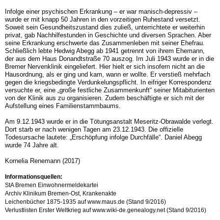
Infolge einer psychischen Erkrankung – er war manisch-depressiv –
wurde er mit knapp 50 Jahren in den vorzeitigen Ruhestand versetzt.
Soweit sein Gesundheitszustand dies zuließ, unterrichtete er weiterhin
privat, gab Nachhilfestunden in Geschichte und diversen Sprachen. Aber
seine Erkrankung erschwerte das Zusammenleben mit seiner Ehefrau.
Schließlich lebte Hedwig Abegg ab 1941 getrennt von ihrem Ehemann,
der aus dem Haus Donandtstraße 70 auszog. Im Juli 1943 wurde er in die
Bremer Nervenklinik eingeliefert. Hier hielt er sich insofern nicht an die
Hausordnung, als er ging und kam, wann er wollte. Er verstieß mehrfach
gegen die kriegsbedingte Verdunkelungspflicht. In eifriger Korrespondenz
versuchte er, eine „große festliche Zusammenkunft“ seiner Mitabiturienten
von der Klinik aus zu organisieren. Zudem beschäftigte er sich mit der
Aufstellung eines Familienstammbaums.
Am 9.12.1943 wurde er in die Tötungsanstalt Meseritz-Obrawalde verlegt.
Dort starb er nach wenigen Tagen am 23.12.1943. Die offizielle
Todesursache lautete: „Erschöpfung infolge Durchfälle“. Daniel Abegg
wurde 74 Jahre alt.
Kornelia Renemann (2017)
Informationsquellen:
StA Bremen Einwohnermeldekartei
Archiv Klinikum Bremen-Ost, Krankenakte
Leichenbücher 1875-1935 auf www.maus.de (Stand 9/2016)
Verlustlisten Erster Weltkrieg auf www.wiki-de.genealogy.net (Stand 9/2016)