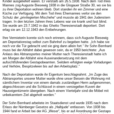
Kinder ausgeliefert waren. Er verstarb am 26.5.1938. Nach dem Tod ihres
Mannes zog Auguste Biesewig 1938 in die Glogauer Straße 30, wo sie bis
zu ihrer Deportation wohnen blieb. Dort standen ihr ein Zimmer und eine
Küche zur Verfügung. Mit dem Tod ihres Ehemannes verlor sie den
Schutz der „privilegierten Mischehe“ und musste ab 1941 den Judenstern
tragen. In den letzten Jahren ihres Lebens war sie krank und fast blind.
Sie wurde am 23.7.1942 in das Ghetto Theresienstadt deportiert. Dort
erlag sie am 12.12.1943 den Entbehrungen.
Ihre Vermieterin konnte sich noch erinnern, dass sich Auguste Biesewig
am Deportationstag selbst zum Bahnhof zu begeben hatte. „Ich habe sie
noch vor die Tür gebracht und sie ging dann allein fort.“ Ihr Sohn Bernhard
muss bei der Abfahrt dabei gewesen sein, da er 1950 berichtete: „Aus
Anlass des Abtransportes meiner Mutter nach Theresienstadt hatte ich
am Morgen der Abfahrt eine Auseinandersetzung mit dem
aufsichtführenden Gestapobeamten. Seitdem erfolgten ewige Vorladungen
und Verhöre, Bespitzeleien bis auf den Arbeitsplatz.“
Nach der Deportation wurde ihr Eigentum beschlagnahmt. „Im Zuge des
Abtransportes unserer Mutter wurde ohne unser Beisein die Wohnung mit
sämtlichem Inventar von einem damals zuständigen Herrn aufgenommen,
abgeschlossen und die Schlüssel in einem versiegelten Kuvert der
Hauseigentümerin übergeben. Nach einem Vierteljahr sind die Möbel mit
unbekanntem Ziel abgeholt worden.“
Der Sohn Bernhard arbeitete im Staatsdienst und wurde 1935 nach dem
Erlass der Nürnberger Gesetze als „Halbjude“ entlassen. Von 1938 bis
1944 fand er Arbeit bei der AG „Weser“, bis er auf Anordnung der Gestapo