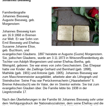
Johannes Biesewig
Familienbiografie
Johannes Biesewig
Auguste Biesewig, geb.
Morgenstern
Johannes Biesewig kam
am 16.9.1868 in Bremen
zur Welt. Er war Sohn von
Emil Biesewig und Ehefrau
Susanne Johanne Elise,
geb. Buchhorn, und
evangelischen Glaubens. 1897 heiratete er Auguste (Guste) Morgenstern.
Sie, jüdischen Glaubens, wurde am 3.11.1873 in Wriezen/Brandenburg als
Tochter von Adolph Morgenstern und seiner Ehefrau Bertha, geb.
Weingold, geboren. Sie war eines von zehn Geschwistern. Das Ehepaar
hatte vier Kinder: die Zwillinge Gerhard und Bernhard (geb. 1898),
Mathilde (geb. 1901) und Antonie (geb. 1905). Johannes Biesewig war
zum Maschinenmeister ausgebildet, arbeitete aber als Lithograph und
Steindrucker. Seine Frau war Perückenmacherin („Haararbeiterin“ lt.
Bremer Adressbuch) wie ihr Vater, der im Steintor wohnte. Sie trat zum
evangelischen Glauben über. Die Familie lebte bis 1938 in der
Liegnitzstraße 17.
Nach den Überlieferungen in der Familie litt Johannes Biesewig sehr unter
dem Verfolgungsdruck der Nationalsozialisten, dem seine Ehefrau und die