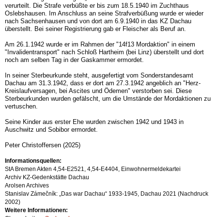
verurteilt. Die Strafe verbüßte er bis zum 18.5.1940 im Zuchthaus
Oslebshausen. Im Anschluss an seine Strafverbüßung wurde er wieder
nach Sachsenhausen und von dort am 6.9.1940 in das KZ Dachau
überstellt. Bei seiner Registrierung gab er Fleischer als Beruf an.
Am 26.1.1942 wurde er im Rahmen der "14f13 Mordaktion" in einem
"Invalidentransport" nach Schloß Hartheim (bei Linz) überstellt und dort
noch am selben Tag in der Gaskammer ermordet.
In seiner Sterbeurkunde steht, ausgefertigt vom Sonderstandesamt
Dachau am 31.3.1942, dass er dort am 27.3.1942 angeblich an "Herz-
Kreislaufversagen, bei Ascites und Ödemen" verstorben sei. Diese
Sterbeurkunden wurden gefälscht, um die Umstände der Mordaktionen zu
vertuschen.
Seine Kinder aus erster Ehe wurden zwischen 1942 und 1943 in
Auschwitz und Sobibor ermordet.
Peter Christoffersen (2025)
Informationsquellen:
StA Bremen Akten 4,54-E2521, 4,54-E4404, Einwohnermeldekartei
Archiv KZ-Gedenkstätte Dachau
Arolsen Archives
Stanislav Zámečník: „Das war Dachau“ 1933-1945, Dachau 2021 (Nachdruck
2002)
Weitere Informationen: