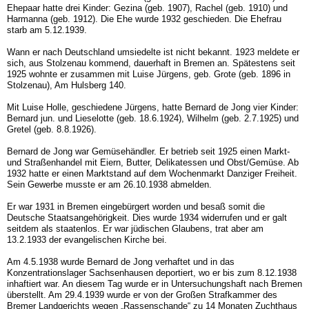
Ehepaar hatte drei Kinder: Gezina (geb. 1907), Rachel (geb. 1910) und
Harmanna (geb. 1912). Die Ehe wurde 1932 geschieden. Die Ehefrau
starb am 5.12.1939.
Wann er nach Deutschland umsiedelte ist nicht bekannt. 1923 meldete er
sich, aus Stolzenau kommend, dauerhaft in Bremen an. Spätestens seit
1925 wohnte er zusammen mit Luise Jürgens, geb. Grote (geb. 1896 in
Stolzenau), Am Hulsberg 140.
Mit Luise Holle, geschiedene Jürgens, hatte Bernard de Jong vier Kinder:
Bernard jun. und Lieselotte (geb. 18.6.1924), Wilhelm (geb. 2.7.1925) und
Gretel (geb. 8.8.1926).
Bernard de Jong war Gemüsehändler. Er betrieb seit 1925 einen Markt-
und Straßenhandel mit Eiern, Butter, Delikatessen und Obst/Gemüse. Ab
1932 hatte er einen Marktstand auf dem Wochenmarkt Danziger Freiheit.
Sein Gewerbe musste er am 26.10.1938 abmelden.
Er war 1931 in Bremen eingebürgert worden und besaß somit die
Deutsche Staatsangehörigkeit. Dies wurde 1934 widerrufen und er galt
seitdem als staatenlos. Er war jüdischen Glaubens, trat aber am
13.2.1933 der evangelischen Kirche bei.
Am 4.5.1938 wurde Bernard de Jong verhaftet und in das
Konzentrationslager Sachsenhausen deportiert, wo er bis zum 8.12.1938
inhaftiert war. An diesem Tag wurde er in Untersuchungshaft nach Bremen
überstellt. Am 29.4.1939 wurde er von der Großen Strafkammer des
Bremer Landgerichts wegen „Rassenschande“ zu 14 Monaten Zuchthaus