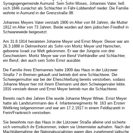
Synagogengemeinde Aumund. Sein Sohn Moses, Johannes Vater, ließ
sich 1846 zunächst als Schlachter in Fähr-Lobbendorf nieder. Die Familie
wohnte in Aumund in der Grenzstraße 98.
Johannes Meyers Vater verstarb 1906 im Alter von 84 Jahren, die Mutter
1912 im Alter von 73 Jahren. Beide wurden auf dem jüdischen Friedhof in
Schwanewede beigesetzt.
Am 31.8.1914 heirateten Johanne Meyer und Ernst Meyer. Dieser war am
26.3.1888 in Delmenhorst als Sohn von Moritz Meyer und Hannchen,
geborene Israel zur Welt gekommen. Er war der Jüngste von drei
Geschwistern. Moritz Meyer war von Beruf Viehhändler und Schlachter,
ein Beruf, den auch sein Sohn Ernst ausübte.
Die Familie ihres Ehemannes hatte 1909 das Haus in der Lützower
Straße 7 in Bremen gekauft und betrieb dort eine Schlachterei. Die
Schwiegermutter war bei der Eheschließung bereits verstorben, sodass
Johanne Meyer hier mit ihrem Ehemann und dem Schwiegervater lebte.
1916 verstarb dieser und Ernst Meyer betrieb nun die Schlachterei.
Bereits nach drei Jahren Ehe wurde Johanne Meyer Witwe. Ernst Meyer
hatte als Landsturmmann des 4. Infanterieregiments Nr. 163 am Ersten
Weltkrieg teilgenommen und war am 17.2.1917 in einem Feldlazarett in
Ferin/Frankreich verstorben.
Sie bewohnte nun das Haus in der Lützower Straße alleine und sicherte
sich vermutlich ihr Einkommen, indem sie Untermieter aufnahm. Nach der
Machtübernahme der Nationalsozialisten waren dies zunehmend jüdische