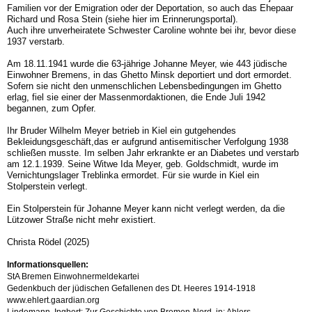
Familien vor der Emigration oder der Deportation, so auch das Ehepaar
Richard und Rosa Stein (siehe hier im Erinnerungsportal).
Auch ihre unverheiratete Schwester Caroline wohnte bei ihr, bevor diese
1937 verstarb.
Am 18.11.1941 wurde die 63-jährige Johanne Meyer, wie 443 jüdische
Einwohner Bremens, in das Ghetto Minsk deportiert und dort ermordet.
Sofern sie nicht den unmenschlichen Lebensbedingungen im Ghetto
erlag, fiel sie einer der Massenmordaktionen, die Ende Juli 1942
begannen, zum Opfer.
Ihr Bruder Wilhelm Meyer betrieb in Kiel ein gutgehendes
Bekleidungsgeschäft,das er aufgrund antisemitischer Verfolgung 1938
schließen musste. Im selben Jahr erkrankte er an Diabetes und verstarb
am 12.1.1939. Seine Witwe Ida Meyer, geb. Goldschmidt, wurde im
Vernichtungslager Treblinka ermordet. Für sie wurde in Kiel ein
Stolperstein verlegt.
Ein Stolperstein für Johanne Meyer kann nicht verlegt werden, da die
Lützower Straße nicht mehr existiert.
Christa Rödel (2025)
Informationsquellen:
StA Bremen Einwohnermeldekartei
Gedenkbuch der jüdischen Gefallenen des Dt. Heeres 1914-1918
www.ehlert.gaardian.org