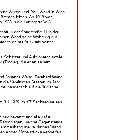
rene Wurzel und Paul Wand in Wien
in Bremen lebten. Ab 1918 war
 1923 in die Löningstraße 3.
häft in der Sandstraße 11 in der
 Nathan Wand seine Wohnung gut
melte er laut Auskunft seines
s Schätzer und Auktionator, sowie
(Trödler), die er an seinem
 und Johanna Wand. Bernhard Wand
 die Vereinigten Staaten im Jahr
treuhänderisch auf die Jüdische
um 3.1.1939 im KZ Sachsenhausen
insk bekannt und alle dafür
t Ratschlägen, welche Gegenstände
usammenhang stellte Nathan Wand
nen Antrag Möbelstücke verkaufen