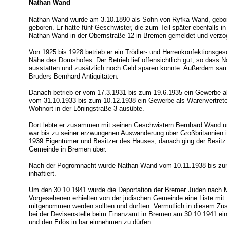
Nathan Wand
Nathan Wand wurde am 3.10.1890 als Sohn von Ryfka Wand, gebo
geboren. Er hatte fünf Geschwister, die zum Teil später ebenfalls 
Nathan Wand in der Obernstraße 12 in Bremen gemeldet und verzog
Von 1925 bis 1928 betrieb er ein Trödler- und Herrenkonfektionsgesc
Nähe des Domshofes. Der Betrieb lief offensichtlich gut, so dass
ausstatten und zusätzlich noch Geld sparen konnte. Außerdem sam
Bruders Bernhard Antiquitäten.
Danach betrieb er vom 17.3.1931 bis zum 19.6.1935 ein Gewerbe al
vom 31.10.1933 bis zum 10.12.1938 ein Gewerbe als Warenvertreter 
Wohnort in der Löningstraße 3 ausübte.
Dort lebte er zusammen mit seinen Geschwistern Bernhard Wand
war bis zu seiner erzwungenen Auswanderung über Großbritannien in
1939 Eigentümer und Besitzer des Hauses, danach ging der Besitz 
Gemeinde in Bremen über.
Nach der Pogromnacht wurde Nathan Wand vom 10.11.1938 bis z
inhaftiert.
Um den 30.10.1941 wurde die Deportation der Bremer Juden nach M
Vorgesehenen erhielten von der jüdischen Gemeinde eine Liste mi
mitgenommen werden sollten und durften. Vermutlich in diesem Z
bei der Devisenstelle beim Finanzamt in Bremen am 30.10.1941 ei
und den Erlös in bar einnehmen zu dürfen.