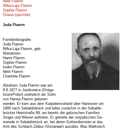
Netti Flamm
Rifka-Laja Flamm
Sophie Flamm
Chana Lipschütz
Juda Flamm
Familienbiografie
Juda Flamm
Rifka-Laja Flamm, geb.
Wandstein
Hanni Flamm
Sophie Flamm
Isidor Flamm
Netti Flamm
Charlotte Flamm
Abraham Juda Flamm war am
9.8.1877 in Jastkowice (Ostga-
lizien/Polen) unehelich als Sohn
von Hanna Flamm geboren
worden. Er kam aus dem Karpatenvorland über Hannover um
1900 nach Sebaldsbrück und lebte zunächst in der Sebalds-
brücker Heerstraße 89, wo bereits die galizischen Familien
Singer und Wiener wohnten. Er gehörte der ostjüdischen Ge-
meinde in Sebaldsbrück an, bei deren Gottesdiensten er das
Amt des Schliach Zibbur (Vorsänger) ausübte. Max Markreich