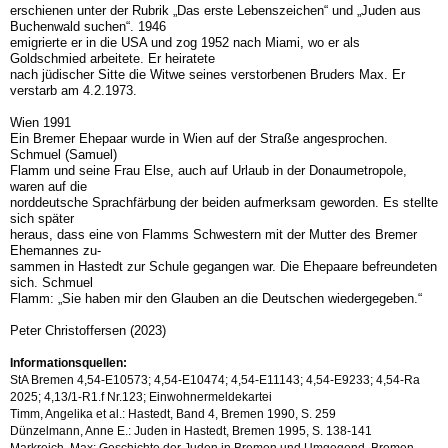
erschienen unter der Rubrik „Das erste Lebenszeichen“ und „Juden aus
Buchenwald suchen“. 1946
emigrierte er in die USA und zog 1952 nach Miami, wo er als
Goldschmied arbeitete. Er heiratete
nach jüdischer Sitte die Witwe seines verstorbenen Bruders Max. Er
verstarb am 4.2.1973.
Wien 1991
Ein Bremer Ehepaar wurde in Wien auf der Straße angesprochen.
Schmuel (Samuel)
Flamm und seine Frau Else, auch auf Urlaub in der Donaumetropole,
waren auf die
norddeutsche Sprachfärbung der beiden aufmerksam geworden. Es stellte
sich später
heraus, dass eine von Flamms Schwestern mit der Mutter des Bremer
Ehemannes zu-
sammen in Hastedt zur Schule gegangen war. Die Ehepaare befreundeten
sich. Schmuel
Flamm: „Sie haben mir den Glauben an die Deutschen wiedergegeben.“
Peter Christoffersen (2023)
Informationsquellen:
StA Bremen 4,54-E10573; 4,54-E10474; 4,54-E11143; 4,54-E9233; 4,54-Ra
2025; 4,13/1-R1.f Nr.123; Einwohnermeldekartei
Timm, Angelika et al.: Hastedt, Band 4, Bremen 1990, S. 259
Dünzelmann, Anne E.: Juden in Hastedt, Bremen 1995, S. 138-141