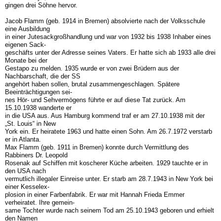
gingen drei Söhne hervor.
Jacob Flamm (geb. 1914 in Bremen) absolvierte nach der Volksschule
eine Ausbildung
in einer Jutesackgroßhandlung und war von 1932 bis 1938 Inhaber eines
eigenen Sack-
geschäfts unter der Adresse seines Vaters. Er hatte sich ab 1933 alle drei
Monate bei der
Gestapo zu melden. 1935 wurde er von zwei Brüdern aus der
Nachbarschaft, die der SS
angehört haben sollen, brutal zusammengeschlagen. Spätere
Beeinträchtigungen sei-
nes Hör- und Sehvermögens führte er auf diese Tat zurück. Am
15.10.1938 wanderte er
in die USA aus. Aus Hamburg kommend traf er am 27.10.1938 mit der
„St. Louis“ in New
York ein. Er heiratete 1963 und hatte einen Sohn. Am 26.7.1972 verstarb
er in Atlanta.
Max Flamm (geb. 1911 in Bremen) konnte durch Vermittlung des
Rabbiners Dr. Leopold
Rosenak auf Schiffen mit koscherer Küche arbeiten. 1929 tauchte er in
den USA nach
vermutlich illegaler Einreise unter. Er starb am 28.7.1943 in New York bei
einer Kesselex-
plosion in einer Farbenfabrik. Er war mit Hannah Frieda Emmer
verheiratet. Ihre gemein-
same Tochter wurde nach seinem Tod am 25.10.1943 geboren und erhielt
den Namen