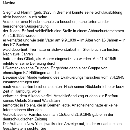
Maxine.
Siegmund Flamm (geb. 1923 in Bremen) konnte seine Schulausbildung
nicht beenden; auch seine
Versuche, eine Handelsschule zu besuchen, scheiterten an der
herrschenden Ausgrenzung
der Juden. Er fand schließlich eine Stelle in einem Abbruchunternehmen.
Am 1.9.1939 wurde
er verhaftet und wie sein Vater am 9.9.1939 – im Alter von 16 Jahren – in
das KZ Buchen-
wald deportiert. Hier hatte er Schwerstarbeit im Steinbruch zu leisten.
Nach zwei Jahren
hatte er das Glück, als Maurer eingesetzt zu werden. Am 11.4.1945
erlebte er seine Befreiung durch
US-amerikanische Truppen. Er gehörte dann einer Gruppe von
ehemaligen KZ-Häftlingen an, die
Beweise über Morde während des Evakuierungsmarsches vom 7.4.1945
zusammentrugen und
nach verscharrten Leichen suchten. Nach seiner Rückkehr lebte er kurze
Zeit in Hamburg, wo er
zeitweise dem Alkohol verfiel. Anschließend zog er dann zur Ehefrau
seines Onkels Samuel Wandstein
(ermordet in Polen), die in Bremen lebte. Anscheinend hatte er keine
Informationen über den
Verbleib seiner Familie, denn am 15.6.und 21.9.1945 gab er in der
deutsch-jüdischen Zeitung
Der Aufbau in New York jeweils eine Anzeige auf, in der er nach seinen
Geschwistern suchte. Sie