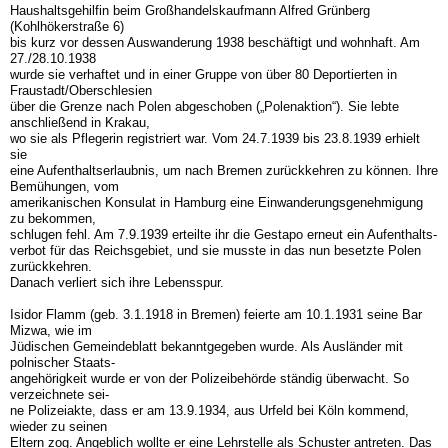
Haushaltsgehilfin beim Großhandelskaufmann Alfred Grünberg
(Kohlhökerstraße 6)
bis kurz vor dessen Auswanderung 1938 beschäftigt und wohnhaft. Am
27./28.10.1938
wurde sie verhaftet und in einer Gruppe von über 80 Deportierten in
Fraustadt/Oberschlesien
über die Grenze nach Polen abgeschoben („Polenaktion“). Sie lebte
anschließend in Krakau,
wo sie als Pflegerin registriert war. Vom 24.7.1939 bis 23.8.1939 erhielt
sie
eine Aufenthaltserlaubnis, um nach Bremen zurückkehren zu können. Ihre
Bemühungen, vom
amerikanischen Konsulat in Hamburg eine Einwanderungsgenehmigung
zu bekommen,
schlugen fehl. Am 7.9.1939 erteilte ihr die Gestapo erneut ein Aufenthalts-
verbot für das Reichsgebiet, und sie musste in das nun besetzte Polen
zurückkehren.
Danach verliert sich ihre Lebensspur.
Isidor Flamm (geb. 3.1.1918 in Bremen) feierte am 10.1.1931 seine Bar
Mizwa, wie im
Jüdischen Gemeindeblatt bekanntgegeben wurde. Als Ausländer mit
polnischer Staats-
angehörigkeit wurde er von der Polizeibehörde ständig überwacht. So
verzeichnete sei-
ne Polizeiakte, dass er am 13.9.1934, aus Urfeld bei Köln kommend,
wieder zu seinen
Eltern zog. Angeblich wollte er eine Lehrstelle als Schuster antreten. Das