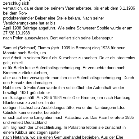
zerschlug sich
vermutlich, da er dann bei seinem Vater arbeitete, bis er ab dem 3.1.1936
bei dem Roh-
produktenhändler Beiser eine Stelle bekam. Nach seiner
Versicherungskarte hat er bis
April 1938 Beiträge abgeführt. Wie seine Schwester Sophie wurde er am
27./28.10.1938
nach Polen ausgewiesen. Dort verliert sich seine Lebensspur.
Samuel (Schmuel) Flamm (geb. 1909 in Bremen) ging 1928 für neun
Monate nach Berlin, um
dort Arbeit in seinem Beruf als Kürschner zu suchen. Da er als staatenlos
galt, erhielt
er für Berlin keine Aufenthaltsgenehmigung. Er versuchte dann nach
Bremen zurückzukehren,
aber auch hier verweigerte man ihm eine Aufenthaltsgenehmigung. Durch
den Einsatz des damaligen
Rabbiners Dr.Felix Aber wurde ihm schließlich der Aufenthalt wieder
bewilligt. 1931 gründete er
ein Sackgeschäft. Am 29.6.1934 verließ er Bremen, um nach Hamburg-
Blankenese zu ziehen. In der
dortigen Hachschara-Ausbildungsstätte, wo er die Hamburgerin Else
Cibulski kennenlernte, bereitete
er sich auf seine Emigration nach Palästina vor. Das Paar heiratete 1936
und verließ Deutschland
am Tag nach der Eheschließung. In Palästina lebten sie zunächst in
einem Kibbuz und zogen später
nach Netanya, wo sie einen Gemüsehandel betrieben. Aus der Ehe