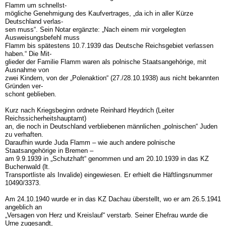
Flamm um schnellst-
mögliche Genehmigung des Kaufvertrages, „da ich in aller Kürze
Deutschland verlas-
sen muss“. Sein Notar ergänzte: „Nach einem mir vorgelegten
Ausweisungsbefehl muss
Flamm bis spätestens 10.7.1939 das Deutsche Reichsgebiet verlassen
haben.“ Die Mit-
glieder der Familie Flamm waren als polnische Staatsangehörige, mit
Ausnahme von
zwei Kindern, von der „Polenaktion“ (27./28.10.1938) aus nicht bekannten
Gründen ver-
schont geblieben.
Kurz nach Kriegsbeginn ordnete Reinhard Heydrich (Leiter
Reichssicherheitshauptamt)
an, die noch in Deutschland verbliebenen männlichen „polnischen“ Juden
zu verhaften.
Daraufhin wurde Juda Flamm – wie auch andere polnische
Staatsangehörige in Bremen –
am 9.9.1939 in „Schutzhaft“ genommen und am 20.10.1939 in das KZ
Buchenwald (lt.
Transportliste als Invalide) eingewiesen. Er erhielt die Häftlingsnummer
10490/3373.
Am 24.10.1940 wurde er in das KZ Dachau überstellt, wo er am 26.5.1941
angeblich an
„Versagen von Herz und Kreislauf“ verstarb. Seiner Ehefrau wurde die
Urne zugesandt,