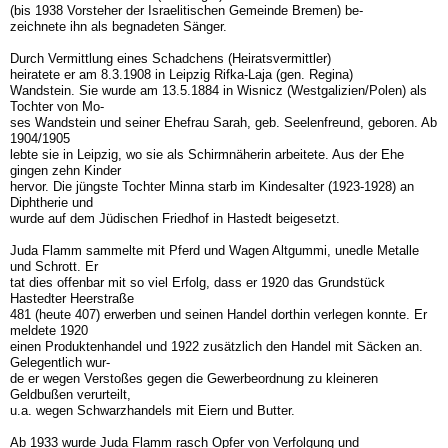
(bis 1938 Vorsteher der Israelitischen Gemeinde Bremen) be-
zeichnete ihn als begnadeten Sänger.
Durch Vermittlung eines Schadchens (Heiratsvermittler)
heiratete er am 8.3.1908 in Leipzig Rifka-Laja (gen. Regina)
Wandstein. Sie wurde am 13.5.1884 in Wisnicz (Westgalizien/Polen) als
Tochter von Mo-
ses Wandstein und seiner Ehefrau Sarah, geb. Seelenfreund, geboren. Ab
1904/1905
lebte sie in Leipzig, wo sie als Schirmnäherin arbeitete. Aus der Ehe
gingen zehn Kinder
hervor. Die jüngste Tochter Minna starb im Kindesalter (1923-1928) an
Diphtherie und
wurde auf dem Jüdischen Friedhof in Hastedt beigesetzt.
Juda Flamm sammelte mit Pferd und Wagen Altgummi, unedle Metalle
und Schrott. Er
tat dies offenbar mit so viel Erfolg, dass er 1920 das Grundstück
Hastedter Heerstraße
481 (heute 407) erwerben und seinen Handel dorthin verlegen konnte. Er
meldete 1920
einen Produktenhandel und 1922 zusätzlich den Handel mit Säcken an.
Gelegentlich wur-
de er wegen Verstoßes gegen die Gewerbeordnung zu kleineren
Geldbußen verurteilt,
u.a. wegen Schwarzhandels mit Eiern und Butter.
Ab 1933 wurde Juda Flamm rasch Opfer von Verfolgung und