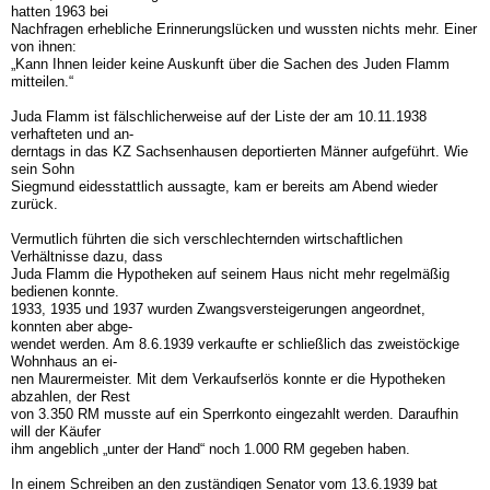
hatten 1963 bei
Nachfragen erhebliche Erinnerungslücken und wussten nichts mehr. Einer
von ihnen:
„Kann Ihnen leider keine Auskunft über die Sachen des Juden Flamm
mitteilen.“
Juda Flamm ist fälschlicherweise auf der Liste der am 10.11.1938
verhafteten und an-
derntags in das KZ Sachsenhausen deportierten Männer aufgeführt. Wie
sein Sohn
Siegmund eidesstattlich aussagte, kam er bereits am Abend wieder
zurück.
Vermutlich führten die sich verschlechternden wirtschaftlichen
Verhältnisse dazu, dass
Juda Flamm die Hypotheken auf seinem Haus nicht mehr regelmäßig
bedienen konnte.
1933, 1935 und 1937 wurden Zwangsversteigerungen angeordnet,
konnten aber abge-
wendet werden. Am 8.6.1939 verkaufte er schließlich das zweistöckige
Wohnhaus an ei-
nen Maurermeister. Mit dem Verkaufserlös konnte er die Hypotheken
abzahlen, der Rest
von 3.350 RM musste auf ein Sperrkonto eingezahlt werden. Daraufhin
will der Käufer
ihm angeblich „unter der Hand“ noch 1.000 RM gegeben haben.
In einem Schreiben an den zuständigen Senator vom 13.6.1939 bat