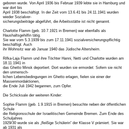
geboren wurde. Von April 1936 bis Februar 1939 lebte sie in Hamburg und
war dort bis
April 1938 beschäftigt. In der Zeit vom 13.6.41 bis 24.11.1941 wurden
wieder Sozialver-
sicherungsbeiträge abgeführt, die Arbeitsstätte ist nicht genannt.
Charlotte Flamm (geb. 10.7.1921 in Bremen) war ebenfalls als
Haushaltsgehilfin tätig.
Sie war vom 5.3.1939 bis zum 17.11.1941 sozialversicherungspflichtig
beschäftigt. Auch
ihr Wohnsitz war ab Januar 1940 das Jüdische Altersheim.
Rifka-Laja Flamm und ihre Töchter Hanni, Netti und Charlotte wurden am
18.11.1941 in
das Ghetto Minsk deportiert. Dort wurden sie ermordet: Sofern sie nicht
den unmensch-
lichen Lebensbedingungen im Ghetto erlagen, fielen sie einer der
Massenmordaktionen,
die Ende Juli 1942 begannen, zum Opfer.
Die Schicksale der weiteren Kinder:
Sophie Flamm (geb. 1.9.1915 in Bremen) besuchte neben der öffentlichen
Schule
die Religionsschule der Israelitischen Gemeinde Bremen. Zum Ende des
Schuljahres
1929/30 wurde sie als „fleißige Schülerin“ der Klasse V prämiert. Sie war
ab 1931 als