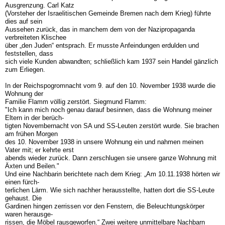
Ausgrenzung. Carl Katz
(Vorsteher der Israelitischen Gemeinde Bremen nach dem Krieg) führte
dies auf sein
Aussehen zurück, das in manchem dem von der Nazipropaganda
verbreiteten Klischee
über „den Juden“ entsprach. Er musste Anfeindungen erdulden und
feststellen, dass
sich viele Kunden abwandten; schließlich kam 1937 sein Handel gänzlich
zum Erliegen.
In der Reichspogromnacht vom 9. auf den 10. November 1938 wurde die
Wohnung der
Familie Flamm völlig zerstört. Siegmund Flamm:
"Ich kann mich noch genau darauf besinnen, dass die Wohnung meiner
Eltern in der berüch-
tigten Novembernacht von SA und SS-Leuten zerstört wurde. Sie brachen
am frühen Morgen
des 10. November 1938 in unsere Wohnung ein und nahmen meinen
Vater mit; er kehrte erst
abends wieder zurück. Dann zerschlugen sie unsere ganze Wohnung mit
Äxten und Beilen."
Und eine Nachbarin berichtete nach dem Krieg: „Am 10.11.1938 hörten wir
einen fürch-
terlichen Lärm. Wie sich nachher herausstellte, hatten dort die SS-Leute
gehaust. Die
Gardinen hingen zerrissen vor den Fenstern, die Beleuchtungskörper
waren herausge-
rissen, die Möbel rausgeworfen.“ Zwei weitere unmittelbare Nachbarn