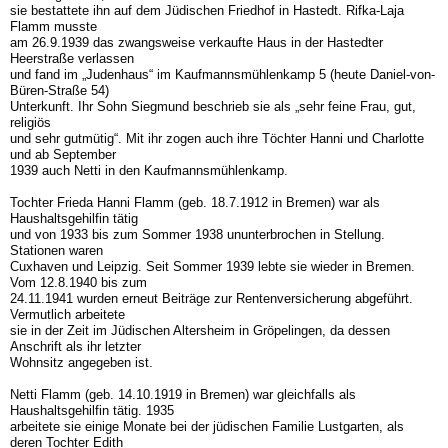
sie bestattete ihn auf dem Jüdischen Friedhof in Hastedt. Rifka-Laja
Flamm musste
am 26.9.1939 das zwangsweise verkaufte Haus in der Hastedter
Heerstraße verlassen
und fand im „Judenhaus“ im Kaufmannsmühlenkamp 5 (heute Daniel-von-
Büren-Straße 54)
Unterkunft. Ihr Sohn Siegmund beschrieb sie als „sehr feine Frau, gut,
religiös
und sehr gutmütig“. Mit ihr zogen auch ihre Töchter Hanni und Charlotte
und ab September
1939 auch Netti in den Kaufmannsmühlenkamp.
Tochter Frieda Hanni Flamm (geb. 18.7.1912 in Bremen) war als
Haushaltsgehilfin tätig
und von 1933 bis zum Sommer 1938 ununterbrochen in Stellung.
Stationen waren
Cuxhaven und Leipzig. Seit Sommer 1939 lebte sie wieder in Bremen.
Vom 12.8.1940 bis zum
24.11.1941 wurden erneut Beiträge zur Rentenversicherung abgeführt.
Vermutlich arbeitete
sie in der Zeit im Jüdischen Altersheim in Gröpelingen, da dessen
Anschrift als ihr letzter
Wohnsitz angegeben ist.
Netti Flamm (geb. 14.10.1919 in Bremen) war gleichfalls als
Haushaltsgehilfin tätig. 1935
arbeitete sie einige Monate bei der jüdischen Familie Lustgarten, als
deren Tochter Edith