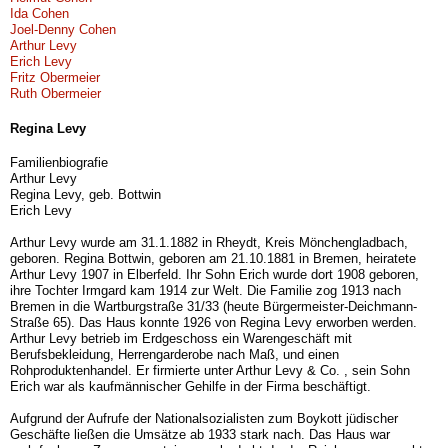
Ida Cohen
Joel-Denny Cohen
Arthur Levy
Erich Levy
Fritz Obermeier
Ruth Obermeier
Regina Levy
Familienbiografie
Arthur Levy
Regina Levy, geb. Bottwin
Erich Levy
Arthur Levy wurde am 31.1.1882 in Rheydt, Kreis Mönchengladbach,
geboren. Regina Bottwin, geboren am 21.10.1881 in Bremen, heiratete
Arthur Levy 1907 in Elberfeld. Ihr Sohn Erich wurde dort 1908 geboren,
ihre Tochter Irmgard kam 1914 zur Welt. Die Familie zog 1913 nach
Bremen in die Wartburgstraße 31/33 (heute Bürgermeister-Deichmann-
Straße 65). Das Haus konnte 1926 von Regina Levy erworben werden.
Arthur Levy betrieb im Erdgeschoss ein Warengeschäft mit
Berufsbekleidung, Herrengarderobe nach Maß, und einen
Rohproduktenhandel. Er firmierte unter Arthur Levy & Co. , sein Sohn
Erich war als kaufmännischer Gehilfe in der Firma beschäftigt.
Aufgrund der Aufrufe der Nationalsozialisten zum Boykott jüdischer
Geschäfte ließen die Umsätze ab 1933 stark nach. Das Haus war