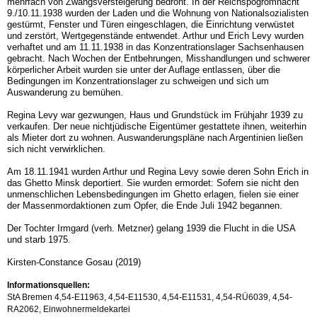
mehrfach von Zwangsversteigerung bedroht. In der Reichspogromnacht
9./10.11.1938 wurden der Laden und die Wohnung von Nationalsozialisten
gestürmt, Fenster und Türen eingeschlagen, die Einrichtung verwüstet
und zerstört, Wertgegenstände entwendet. Arthur und Erich Levy wurden
verhaftet und am 11.11.1938 in das Konzentrationslager Sachsenhausen
gebracht. Nach Wochen der Entbehrungen, Misshandlungen und schwerer
körperlicher Arbeit wurden sie unter der Auflage entlassen, über die
Bedingungen im Konzentrationslager zu schweigen und sich um
Auswanderung zu bemühen.
Regina Levy war gezwungen, Haus und Grundstück im Frühjahr 1939 zu
verkaufen. Der neue nichtjüdische Eigentümer gestattete ihnen, weiterhin
als Mieter dort zu wohnen. Auswanderungspläne nach Argentinien ließen
sich nicht verwirklichen.
Am 18.11.1941 wurden Arthur und Regina Levy sowie deren Sohn Erich in
das Ghetto Minsk deportiert. Sie wurden ermordet: Sofern sie nicht den
unmenschlichen Lebensbedingungen im Ghetto erlagen, fielen sie einer
der Massenmordaktionen zum Opfer, die Ende Juli 1942 begannen.
Der Tochter Irmgard (verh. Metzner) gelang 1939 die Flucht in die USA
und starb 1975.
Kirsten-Constance Gosau (2019)
Informationsquellen:
StA Bremen 4,54-E11963, 4,54-E11530, 4,54-E11531, 4,54-RÜ6039, 4,54-
RA2062, Einwohnermeldekartei